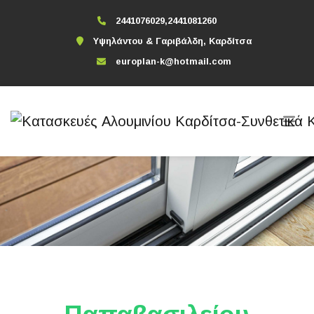
2441076029,2441081260
Υψηλάντου & Γαριβάλδη, Καρδίτσα
europlan-k@hotmail.com