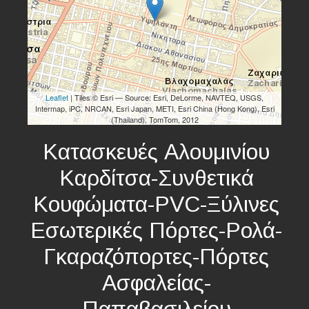
Leaflet
| Tiles © Esri — Source: Esri, DeLorme, NAVTEQ, USGS,
Intermap, iPC, NRCAN, Esri Japan, METI, Esri China (Hong Kong), Esri
(Thailand), TomTom, 2012
Κατασκευές Αλουμινίου
Καρδίτσα-Συνθετικά
Κουφώματα-PVC-Ξύλινες
Εσωτερικές Πόρτες-Ρολά-
Γκαραζόπορτες-Πόρτες
Ασφαλείας-