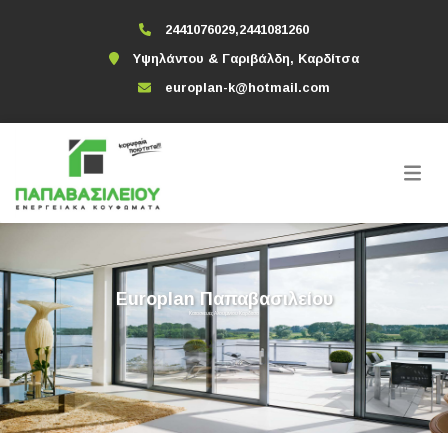
2441076029,2441081260
Υψηλάντου & Γαριβάλδη, Καρδίτσα
europlan-k@hotmail.com
Europlan Παπαβασιλείου
Κατασκευές Αλουμινίου Καρδίτσα